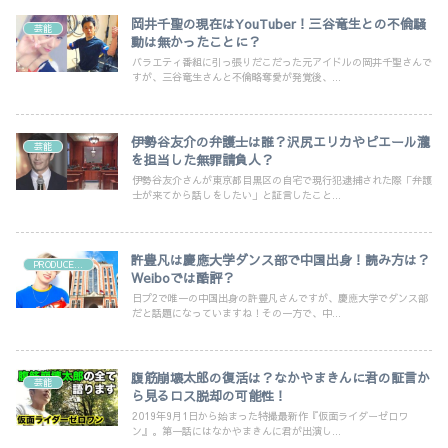
岡井千聖の現在はYouTuber！三谷竜生との不倫騒
芸能
動は無かったことに？
バラエティ番組に引っ張りだこだった元アイドルの岡井千聖さんで
すが、三谷竜生さんと不倫略奪愛が発覚後、...
伊勢谷友介の弁護士は誰？沢尻エリカやピエール瀧
芸能
を担当した無罪請負人？
伊勢谷友介さんが東京都目黒区の自宅で現行犯逮捕された際「弁護
士が来てから話しをしたい」と証言したこと...
許豊凡は慶應大学ダンス部で中国出身！読み方は？
PRODUCE101
Weiboでは酷評？
日プ2で唯一の中国出身の許豊凡さんですが、慶應大学でダンス部
だと話題になっていますね！その一方で、中...
腹筋崩壊太郎の復活は？なかやまきんに君の証言か
芸能
ら見るロス脱却の可能性！
2019年9月1日から始まった特撮最新作『仮面ライダーゼロワ
ン』。第一話にはなかやまきんに君が出演し...