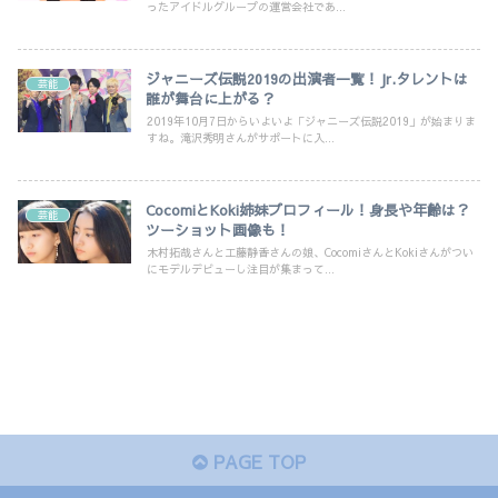
ったアイドルグループの運営会社であ...
ジャニーズ伝説2019の出演者一覧！Jr.タレントは
芸能
誰が舞台に上がる？
2019年10月7日からいよいよ「ジャニーズ伝説2019」が始まりま
すね。滝沢秀明さんがサポートに入...
CocomiとKoki姉妹プロフィール！身長や年齢は？
芸能
ツーショット画像も！
木村拓哉さんと工藤静香さんの娘、CocomiさんとKokiさんがつい
にモデルデビューし注目が集まって...
PAGE TOP