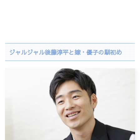
ジャルジャル後藤淳平と嫁・優子の馴初め