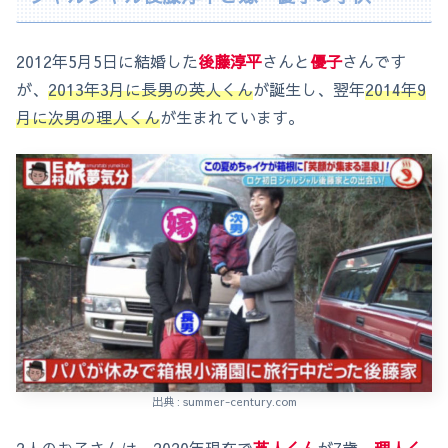
2012年5月5日に結婚した
後藤淳平
さんと
優子
さんです
が、
2013年3月に長男の英人くん
が誕生し、翌年
2014年9
月に次男の理人くん
が生まれています。
出典 : summer-century.com