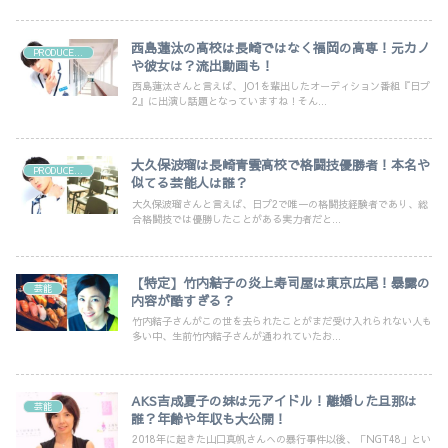
西島蓮汰の高校は長崎ではなく福岡の高専！元カノ
PRODUCE101
や彼女は？流出動画も！
西島蓮汰さんと言えば、JO1を輩出したオーディション番組『日プ
2』に出演し話題となっていますね！そん...
大久保波瑠は長崎青雲高校で格闘技優勝者！本名や
PRODUCE101
似てる芸能人は誰？
大久保波瑠さんと言えば、日プ2で唯一の格闘技経験者であり、総
合格闘技では優勝したことがある実力者だと...
【特定】竹内結子の炎上寿司屋は東京広尾！暴露の
芸能
内容が酷すぎる？
竹内結子さんがこの世を去られたことがまだ受け入れられない人も
多い中、生前竹内結子さんが通われていたお...
AKS吉成夏子の妹は元アイドル！離婚した旦那は
芸能
誰？年齢や年収も大公開！
2018年に起きた山口真帆さんへの暴行事件以後、「NGT48」とい