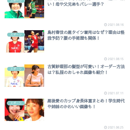
スポーツ
い！母や父兄弟もバレー選手？
2021.08.16
島村春世の黒タイツ着用はなぜ？理由は怪
スポーツ
我予防？腰の手術歴も関係！
2021.08.15
古賀紗理那の髪型が可愛い！オーダー方法
スポーツ
は？私服のおしゃれ画像も紹介！
2021.07.11
黒後愛のカップ身長体重まとめ！学生時代
スポーツ
や姉妹のかわいい画像も！
2021.06.25