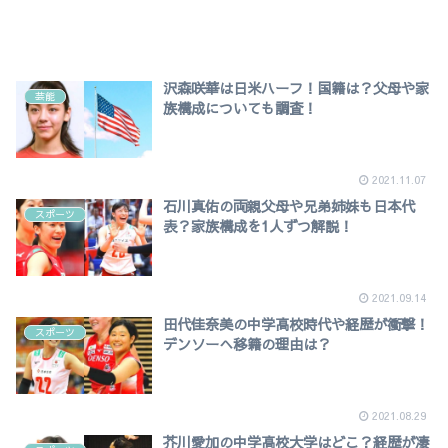
沢森咲華は日米ハーフ！国籍は？父母や家
芸能
族構成についても調査！
2021.11.07
石川真佑の両親父母や兄弟姉妹も日本代
スポーツ
表？家族構成を1人ずつ解説！
2021.09.14
田代佳奈美の中学高校時代や経歴が衝撃！
スポーツ
デンソーへ移籍の理由は？
2021.08.29
芥川愛加の中学高校大学はどこ？経歴が凄