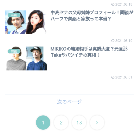
2021.05.18
中島セナの父母姉妹プロフィール！両親が
芸能
ハーフで美絽と家族って本当？
2021.05.10
MIKIKOの結婚相手は真鍋大度？元旦那
芸能
Takaやバツイチの真相！
2021.05.01
次のページ
次
1
2
13
へ