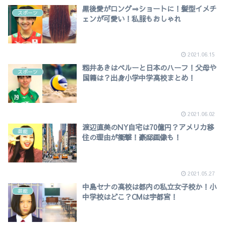
黒後愛がロング⇒ショートに！髪型イメチ
スポーツ
ェンが可愛い！私服もおしゃれ
2021.06.15
籾井あきはペルーと日本のハーフ！父母や
スポーツ
国籍は？出身小学中学高校まとめ！
2021.06.02
渡辺直美のNY自宅は70億円？アメリカ移
芸能
住の理由が衝撃！豪邸画像も！
2021.05.27
中島セナの高校は都内の私立女子校か！小
芸能
中学校はどこ？CMは宇都宮！