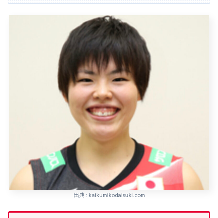
出典 : kaikumikodaisuki.com