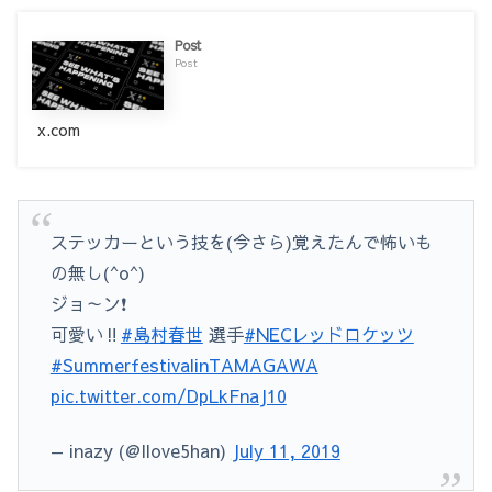
Post
Post
x.com
ステッカーという技を(今さら)覚えたんで怖いも
の無し(^o^)
ジョ～ン❗
可愛い‼️
#島村春世
選手
#NECレッドロケッツ
#SummerfestivalinTAMAGAWA
pic.twitter.com/DpLkFnaJ10
— inazy (@Ilove5han)
July 11, 2019