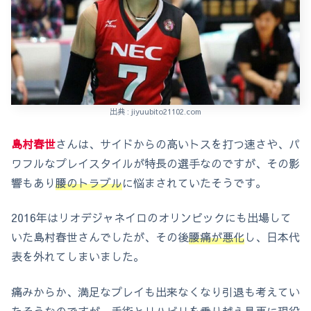
出典 : jiyuubito21102.com
島村春世
さんは、サイドからの高いトスを打つ速さや、パ
ワフルなプレイスタイルが特長の選手なのですが、その影
響もあり
腰のトラブル
に悩まされていたそうです。
2016年はリオデジャネイロのオリンピックにも出場して
いた島村春世さんでしたが、その後
腰痛が悪化
し、日本代
表を外れてしまいました。
痛みからか、満足なプレイも出来なくなり引退も考えてい
たそうなのですが、手術とリハビリを乗り越え見事に現役