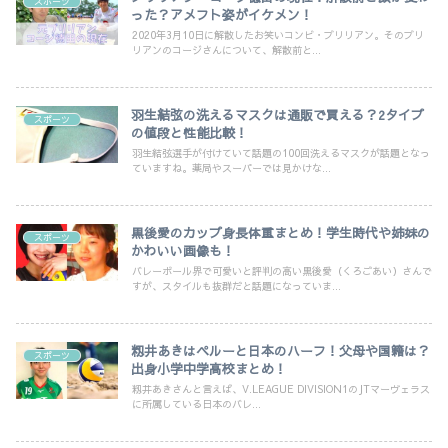
スポーツ
った？アメフト姿がイケメン！
2020年3月10日に解散したお笑いコンビ・ブリリアン。そのブリ
リアンのコージさんについて、解散前と...
羽生結弦の洗えるマスクは通販で買える？2タイプ
スポーツ
の値段と性能比較！
羽生結弦選手が付けていて話題の100回洗えるマスクが話題となっ
ていますね。薬局やスーパーでは見かけな...
黒後愛のカップ身長体重まとめ！学生時代や姉妹の
スポーツ
かわいい画像も！
バレーボール界で可愛いと評判の高い黒後愛（くろごあい）さんで
すが、スタイルも抜群だと話題になっていま...
籾井あきはペルーと日本のハーフ！父母や国籍は？
スポーツ
出身小学中学高校まとめ！
籾井あきさんと言えば、V.LEAGUE DIVISION1のJTマーヴェラス
に所属している日本のバレ...