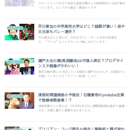
スキージャンプ女子で有名な高梨沙羅さんの結婚相手に注目が集ま
っています。というのも最近「顔変わりすぎ...
芥川愛加の中学高校大学はどこ？経歴が凄い！母や
スポーツ
父兄弟もバレー選手？
芥川愛加さんと言えば、日本女子バレーボール日本代表選手
で、“アイカ”のニックネームで親しまれています...
瀬戸大也の嫁(馬淵優佳)は中国人美女？ブログやイ
スポーツ
ンスタ画像がかわいい！
東京五輪代表にも内定している競泳の瀬戸大也さんが、白昼堂々と
不倫していることが“デイリー新潮”により...
清原和博逮捕後の今現在！石橋貴明のyoutube出演
スポーツ
で登録者数激増！？
清原和博さんと言えば、2016年2月2日に覚醒剤取締法違反で逮捕
され、世間に驚きと衝撃を与えましたよ...
ブリリアン・コージ徳田の現在！解散前と顔が変わ