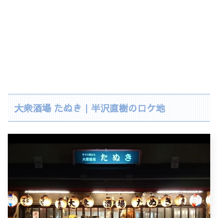
大衆酒場 たぬき｜半沢直樹のロケ地