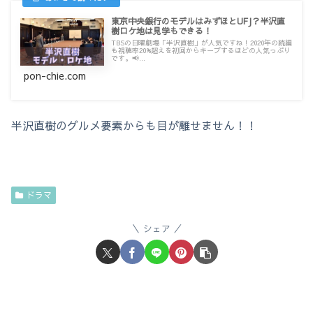
東京中央銀行のモデルはみずほとUFJ？半沢直
樹ロケ地は見学もできる！
TBSの日曜劇場「半沢直樹」が人気ですね！2020年の続編
も視聴率20%超えを初回からキープするほどの人気っぷり
です。📢...
pon-chie.com
半沢直樹のグルメ要素からも目が離せません！！
ドラマ
シェア