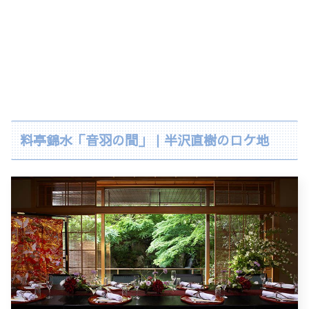
料亭錦水「音羽の間」｜半沢直樹のロケ地