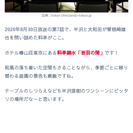
出典：hotel-chinzanso-tokyo.jp
2020年8月30日放送の第7話で、半沢と大和田が曾根崎雄
也を問い詰めた料亭がここ。
ホテル椿山荘東京にある
料亭錦水「音羽の間」
です！
和風の落ち着いた空間もさることながら、季節ごとに移り
替わる庭園の景色も素敵ですね。
テーブルのしつらえなども半沢直樹のワンシーンにピッタ
リの場所だなーと思います。