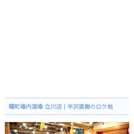
曙町場内酒場 立川店｜半沢直樹のロケ地