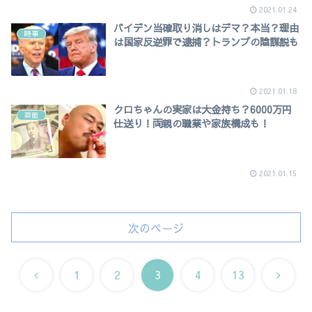
2021.01.24
バイデン当確取り消しはデマ？本当？理由
時事
は国家反逆罪で逮捕？トランプの陰謀説も
2021.01.18
クロちゃんの実家は大金持ち？6000万円
芸能
仕送り！両親の職業や家族構成も！
2021.01.15
次のページ
前
次
1
2
3
4
13
へ
へ