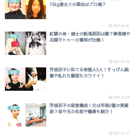
芸能
15kg激太りの理由はプロ魂？
2021.02.02
紅蘭の弟・雄士の転落原因は薬？事実婚や
芸能
右脚タトゥーの意味が壮絶！
2021.01.29
芳根京子に似てる芸能人5人！すっぴん画
芸能
像や乱れた髪型もカワイイ！
2021.01.29
芳根京子の家族構成！父は年商2億の実業
芸能
家？母や兄の名前や職業も紹介！
2021.01.27