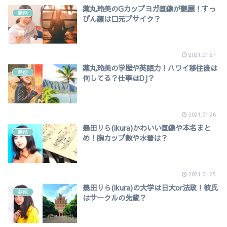
薬丸玲美のGカップヨガ画像が艶麗！すっ
芸能
ぴん顔は口元ブサイク？
2021.01.27
薬丸玲美の学歴や英語力！ハワイ移住後は
芸能
何してる？仕事はDJ？
2021.01.26
幾田りら(ikura)かわいい画像や本名まと
芸能
め！胸カップ数や水着は？
2021.01.25
幾田りら(ikura)の大学は日大or法政！彼氏
芸能
はサークルの先輩？